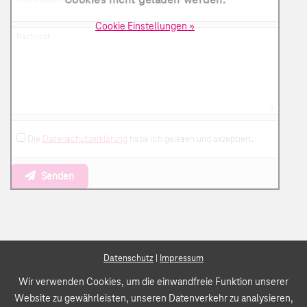
Cookies nicht geladen werden.
Cookie Einstellungen »
Nachricht
Die
Datenschutzerklärung
habe ich gelesen und akzeptiert.
Senden
Datenschutz
|
Impressum
Wir verwenden Cookies, um die einwandfreie Funktion unserer
Website zu gewährleisten, unseren Datenverkehr zu analysieren,
LV GmbH — Ihr Telekom Partner Bad Urach